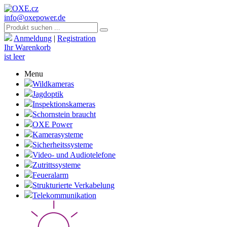
info@oxepower.de
Anmeldung
|
Registration
Ihr Warenkorb
ist leer
Menu
Wildkameras
Jagdoptik
Inspektionskameras
Schornstein braucht
OXE Power
Kamerasysteme
Sicherheitssysteme
Video- und Audiotelefone
Zutrittssysteme
Feueralarm
Strukturierte Verkabelung
Telekommunikation