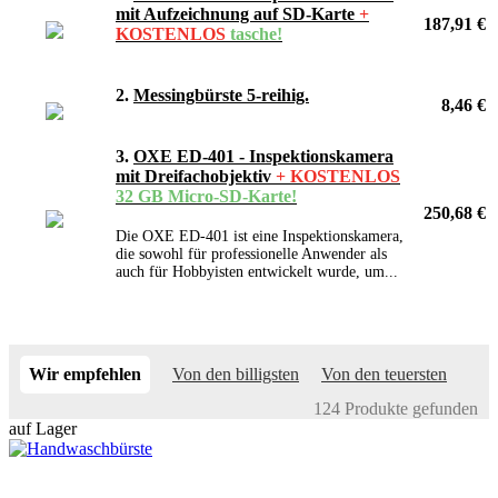
mit Aufzeichnung auf SD-Karte
+
187,91 €
KOSTENLOS
tasche!
2.
Messingbürste 5-reihig.
8,46 €
3.
OXE ED-401 - Inspektionskamera
mit Dreifachobjektiv
+ KOSTENLOS
32 GB Micro-SD-Karte!
250,68 €
Die OXE ED-401 ist eine Inspektionskamera,
die sowohl für professionelle Anwender als
auch für Hobbyisten entwickelt wurde, um...
Wir empfehlen
Von den billigsten
Von den teuersten
124 Produkte gefunden
auf Lager