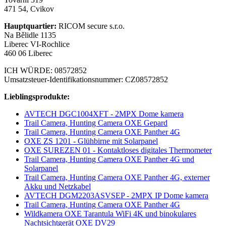
471 54, Cvikov
Hauptquartier:
RICOM secure s.r.o.
Na Bělidle 1135
Liberec VI-Rochlice
460 06 Liberec
ICH WÜRDE: 08572852
Umsatzsteuer-Identifikationsnummer: CZ08572852
Lieblingsprodukte:
AVTECH DGC1004XFT - 2MPX Dome kamera
Trail Camera, Hunting Camera OXE Gepard
Trail Camera, Hunting Camera OXE Panther 4G
OXE ZS 1201 - Glühbirne mit Solarpanel
OXE SUREZEN 01 - Kontaktloses digitales Thermometer
Trail Camera, Hunting Camera OXE Panther 4G und
Solarpanel
Trail Camera, Hunting Camera OXE Panther 4G, externer
Akku und Netzkabel
AVTECH DGM2203ASVSEP - 2MPX IP Dome kamera
Trail Camera, Hunting Camera OXE Panther 4G
Wildkamera OXE Tarantula WiFi 4K und binokulares
Nachtsichtgerät OXE DV29