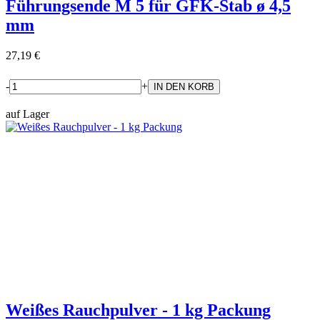
Führungsende M 5 für GFK-Stab ø 4,5
mm
27,19 €
-
+
auf Lager
Weißes Rauchpulver - 1 kg Packung