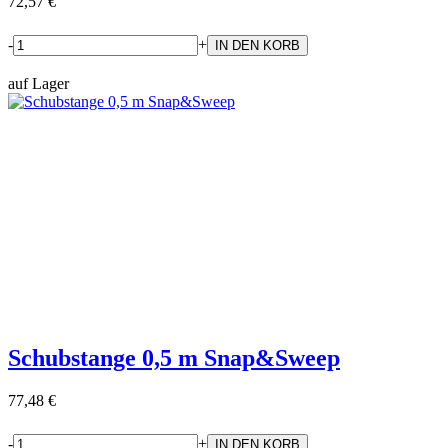
72,57 €
-
+
auf Lager
Schubstange 0,5 m Snap&Sweep
77,48 €
-
+