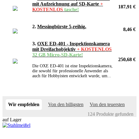
mit Aufzeichnung auf SD-Karte
+
187,91 €
KOSTENLOS
tasche!
2.
Messingbürste 5-reihig.
8,46 €
3.
OXE ED-401 - Inspektionskamera
mit Dreifachobjektiv
+ KOSTENLOS
32 GB Micro-SD-Karte!
250,68 €
Die OXE ED-401 ist eine Inspektionskamera,
die sowohl für professionelle Anwender als
auch für Hobbyisten entwickelt wurde, um...
Wir empfehlen
Von den billigsten
Von den teuersten
124 Produkte gefunden
auf Lager