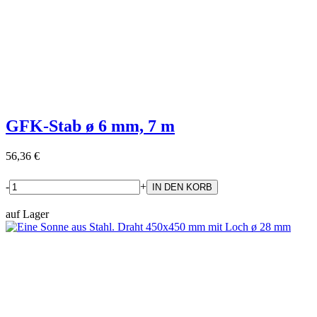
GFK-Stab ø 6 mm, 7 m
56,36 €
-
+
auf Lager