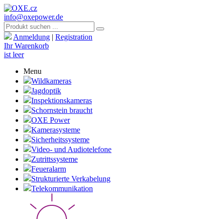
info@oxepower.de
Anmeldung
|
Registration
Ihr Warenkorb
ist leer
Menu
Wildkameras
Jagdoptik
Inspektionskameras
Schornstein braucht
OXE Power
Kamerasysteme
Sicherheitssysteme
Video- und Audiotelefone
Zutrittssysteme
Feueralarm
Strukturierte Verkabelung
Telekommunikation