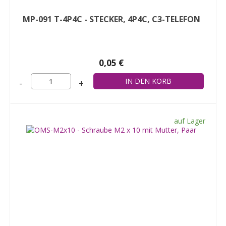
MP-091 T-4P4C - STECKER, 4P4C, C3-TELEFON
0,05 €
-
+
auf Lager