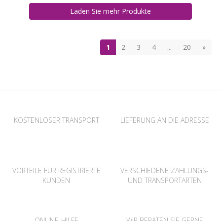
Laden Sie mehr Produkte
1
2
3
4
...
20
»
KOSTENLOSER TRANSPORT
LIEFERUNG AN DIE ADRESSE
VORTEILE FÜR REGISTRIERTE
VERSCHIEDENE ZAHLUNGS-
KUNDEN
UND TRANSPORTARTEN
ONLINE-HILFE
WIR BERATEN SIE GERNE