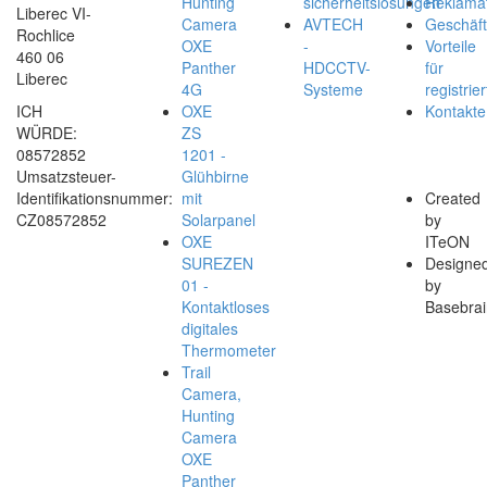
Hunting
sicherheitslösungen
Reklamat
Liberec VI-
Camera
AVTECH
Geschäf
Rochlice
OXE
-
Vorteile
460 06
Panther
HDCCTV-
für
Liberec
4G
Systeme
registrier
ICH
OXE
Kontakte
WÜRDE:
ZS
08572852
1201 -
Umsatzsteuer-
Glühbirne
Identifikationsnummer:
mit
Created
CZ08572852
Solarpanel
by
OXE
ITeON
SUREZEN
Designe
01 -
by
Kontaktloses
Basebrai
digitales
Thermometer
Trail
Camera,
Hunting
Camera
OXE
Panther