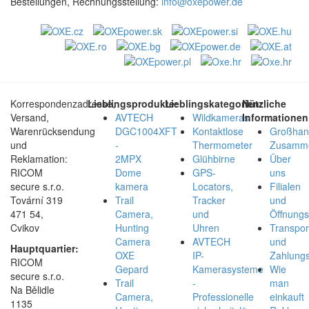
Bestellungen, Rechnungsstellung:
info@oxepower.de
Korrespondenzadresse,
Lieblingsprodukte:
Lieblingskategorien:
Nützliche
Versand,
AVTECH
Wildkameras
Informationen
Warenrücksendung
DGC1004XFT
Kontaktlose
Großhan
und
-
Thermometer
Zusamme
Reklamation:
2MPX
Glühbirne
Über
RICOM
Dome
GPS-
uns
secure s.r.o.
kamera
Locators,
Filialen
Tovární 319
Trail
Tracker
und
471 54,
Camera,
und
Öffnungs
Cvikov
Hunting
Uhren
Transpor
Camera
AVTECH
und
Hauptquartier:
OXE
IP-
Zahlungs
RICOM
Gepard
Kamerasysteme
Wie
secure s.r.o.
Trail
-
man
Na Bělidle
Camera,
Professionelle
einkauft
1135