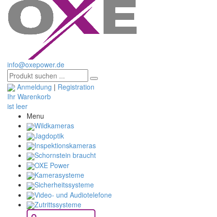
info@oxepower.de
Anmeldung
|
Registration
Ihr Warenkorb
ist leer
Menu
Wildkameras
Jagdoptik
Inspektionskameras
Schornstein braucht
OXE Power
Kamerasysteme
Sicherheitssysteme
Video- und Audiotelefone
Zutrittssysteme