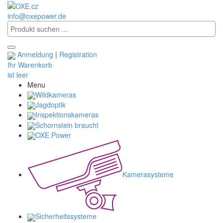
info@oxepower.de
Anmeldung
|
Registration
Ihr Warenkorb
ist leer
Menu
Wildkameras
Jagdoptik
Inspektionskameras
Schornstein braucht
OXE Power
Kamerasysteme
Sicherheitssysteme