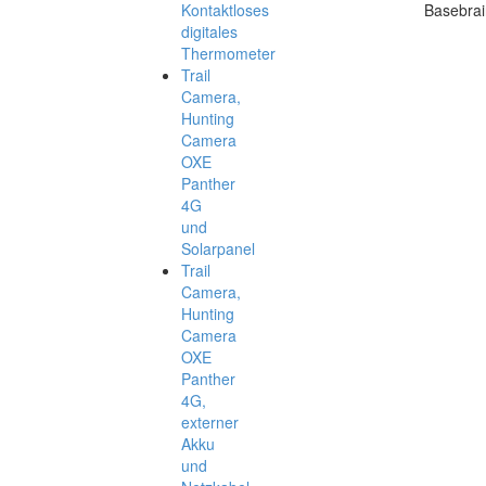
Kontaktloses
Basebrai
digitales
Thermometer
Trail
Camera,
Hunting
Camera
OXE
Panther
4G
und
Solarpanel
Trail
Camera,
Hunting
Camera
OXE
Panther
4G,
externer
Akku
und