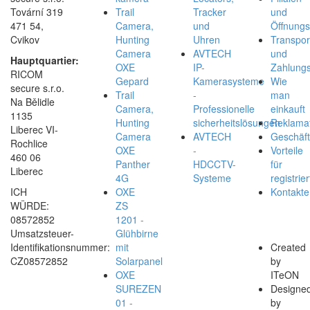
Tovární 319
Trail
Tracker
und
471 54,
Camera,
und
Öffnungs
Cvikov
Hunting
Uhren
Transpor
Camera
AVTECH
und
Hauptquartier:
OXE
IP-
Zahlungs
RICOM
Gepard
Kamerasysteme
Wie
secure s.r.o.
Trail
-
man
Na Bělidle
Camera,
Professionelle
einkauft
1135
Hunting
sicherheitslösungen
Reklamat
Liberec VI-
Camera
AVTECH
Geschäf
Rochlice
OXE
-
Vorteile
460 06
Panther
HDCCTV-
für
Liberec
4G
Systeme
registrier
ICH
OXE
Kontakte
WÜRDE:
ZS
08572852
1201 -
Umsatzsteuer-
Glühbirne
Identifikationsnummer:
mit
Created
CZ08572852
Solarpanel
by
OXE
ITeON
SUREZEN
Designe
01 -
by