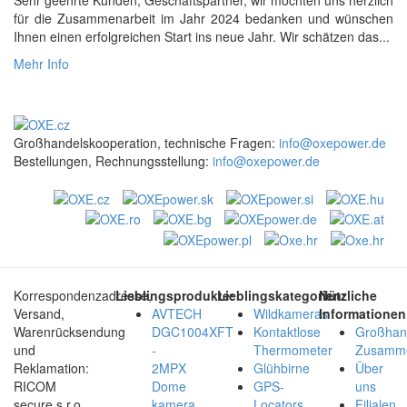
Sehr geehrte Kunden, Geschäftspartner, wir möchten uns herzlich
für die Zusammenarbeit im Jahr 2024 bedanken und wünschen
Ihnen einen erfolgreichen Start ins neue Jahr. Wir schätzen das...
Mehr Info
Großhandelskooperation, technische Fragen:
info@oxepower.de
Bestellungen, Rechnungsstellung:
info@oxepower.de
Korrespondenzadresse,
Lieblingsprodukte:
Lieblingskategorien:
Nützliche
Versand,
AVTECH
Wildkameras
Informationen
Warenrücksendung
DGC1004XFT
Kontaktlose
Großhan
und
-
Thermometer
Zusamme
Reklamation:
2MPX
Glühbirne
Über
RICOM
Dome
GPS-
uns
secure s.r.o.
kamera
Locators,
Filialen