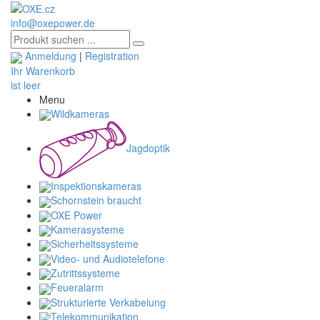
info@oxepower.de
Anmeldung
|
Registration
Ihr Warenkorb
ist leer
Menu
Wildkameras
Jagdoptik
Inspektionskameras
Schornstein braucht
OXE Power
Kamerasysteme
Sicherheitssysteme
Video- und Audiotelefone
Zutrittssysteme
Feueralarm
Strukturierte Verkabelung
Telekommunikation