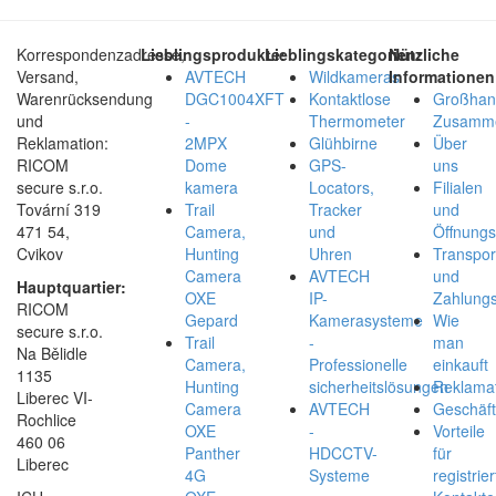
Korrespondenzadresse,
Lieblingsprodukte:
Lieblingskategorien:
Nützliche
Versand,
AVTECH
Wildkameras
Informationen
Warenrücksendung
DGC1004XFT
Kontaktlose
Großhan
und
-
Thermometer
Zusamme
Reklamation:
2MPX
Glühbirne
Über
RICOM
Dome
GPS-
uns
secure s.r.o.
kamera
Locators,
Filialen
Tovární 319
Trail
Tracker
und
471 54,
Camera,
und
Öffnungs
Cvikov
Hunting
Uhren
Transpor
Camera
AVTECH
und
Hauptquartier:
OXE
IP-
Zahlungs
RICOM
Gepard
Kamerasysteme
Wie
secure s.r.o.
Trail
-
man
Na Bělidle
Camera,
Professionelle
einkauft
1135
Hunting
sicherheitslösungen
Reklamat
Liberec VI-
Camera
AVTECH
Geschäf
Rochlice
OXE
-
Vorteile
460 06
Panther
HDCCTV-
für
Liberec
4G
Systeme
registrier