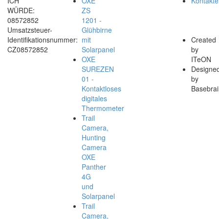
ICH
OXE
Kontakte
WÜRDE:
ZS
08572852
1201 -
Umsatzsteuer-
Glühbirne
Identifikationsnummer:
mit
Created
CZ08572852
Solarpanel
by
OXE
ITeON
SUREZEN
Designe
01 -
by
Kontaktloses
Basebrai
digitales
Thermometer
Trail
Camera,
Hunting
Camera
OXE
Panther
4G
und
Solarpanel
Trail
Camera,