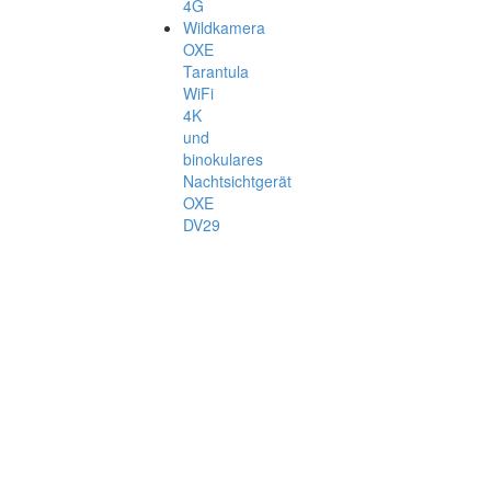
4G
Wildkamera
OXE
Tarantula
WiFi
4K
und
binokulares
Nachtsichtgerät
OXE
DV29