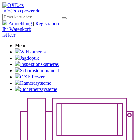
info@oxepower.de
Anmeldung
|
Registration
Ihr Warenkorb
ist leer
Menu
Wildkameras
Jagdoptik
Inspektionskameras
Schornstein braucht
OXE Power
Kamerasysteme
Sicherheitssysteme