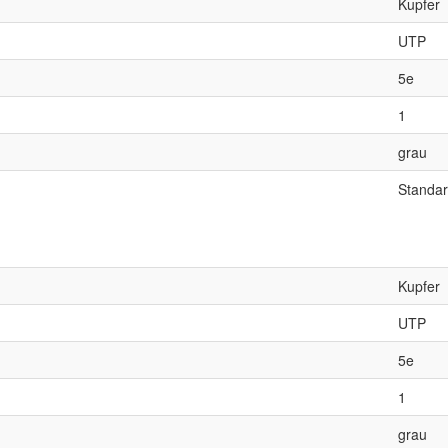
Kupfer
UTP
5e
1
grau
Standa
Kupfer
UTP
5e
1
grau