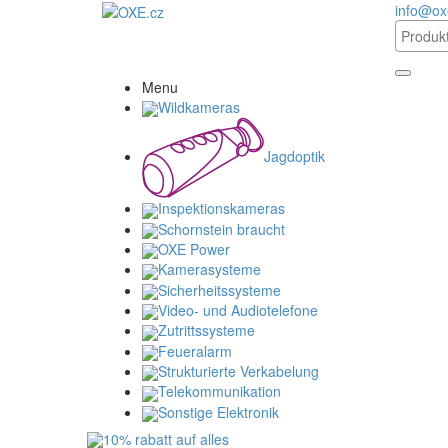
info@ox
Menu
Wildkameras
Jagdoptik
Inspektionskameras
Schornstein braucht
OXE Power
Kamerasysteme
Sicherheitssysteme
Video- und Audiotelefone
Zutrittssysteme
Feueralarm
Strukturierte Verkabelung
Telekommunikation
Sonstige Elektronik