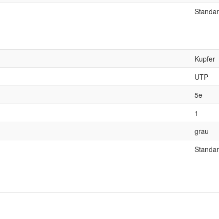
Standa
Kupfer
UTP
5e
1
grau
Standa