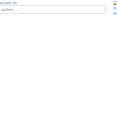
epower.de
Ih
is