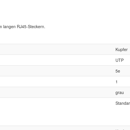
m langen RJ45-Steckern.
Kupfer
UTP
5e
1
grau
Standa