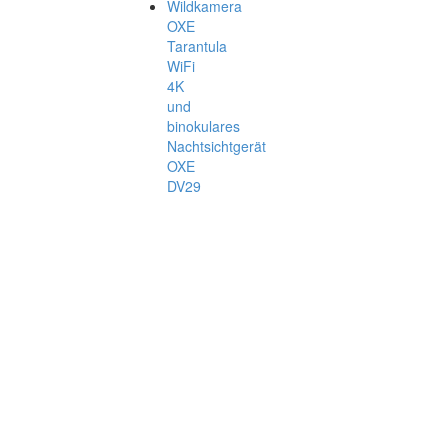
Wildkamera
OXE
Tarantula
WiFi
4K
und
binokulares
Nachtsichtgerät
OXE
DV29