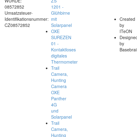
WÜRDE:
ZS
08572852
1201 -
Umsatzsteuer-
Glühbirne
Identifikationsnummer:
mit
Created
CZ08572852
Solarpanel
by
OXE
ITeON
SUREZEN
Designe
01 -
by
Kontaktloses
Basebrai
digitales
Thermometer
Trail
Camera,
Hunting
Camera
OXE
Panther
4G
und
Solarpanel
Trail
Camera,
Hunting