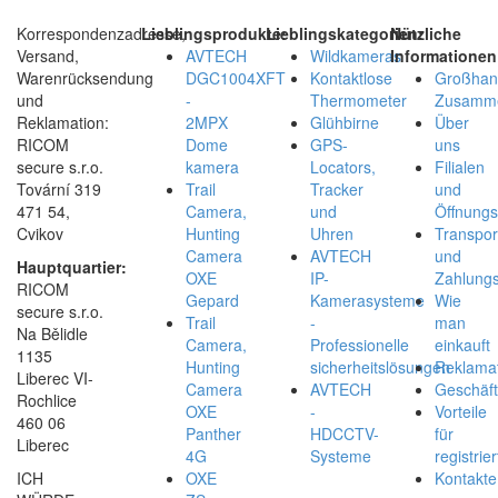
Korrespondenzadresse,
Lieblingsprodukte:
Lieblingskategorien:
Nützliche
Versand,
AVTECH
Wildkameras
Informationen
Warenrücksendung
DGC1004XFT
Kontaktlose
Großhan
und
-
Thermometer
Zusamme
Reklamation:
2MPX
Glühbirne
Über
RICOM
Dome
GPS-
uns
secure s.r.o.
kamera
Locators,
Filialen
Tovární 319
Trail
Tracker
und
471 54,
Camera,
und
Öffnungs
Cvikov
Hunting
Uhren
Transpor
Camera
AVTECH
und
Hauptquartier:
OXE
IP-
Zahlungs
RICOM
Gepard
Kamerasysteme
Wie
secure s.r.o.
Trail
-
man
Na Bělidle
Camera,
Professionelle
einkauft
1135
Hunting
sicherheitslösungen
Reklamat
Liberec VI-
Camera
AVTECH
Geschäf
Rochlice
OXE
-
Vorteile
460 06
Panther
HDCCTV-
für
Liberec
4G
Systeme
registrier
ICH
OXE
Kontakte