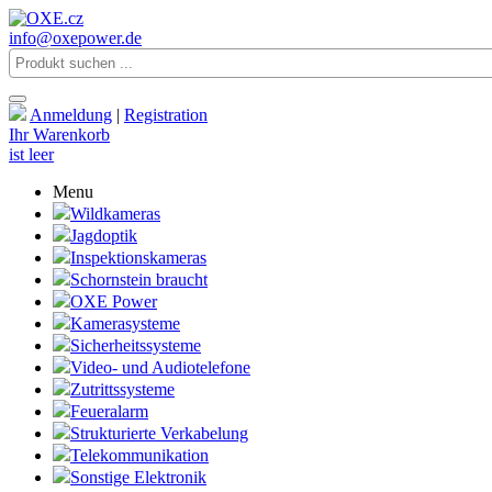
info@oxepower.de
Anmeldung
|
Registration
Ihr Warenkorb
ist leer
Menu
Wildkameras
Jagdoptik
Inspektionskameras
Schornstein braucht
OXE Power
Kamerasysteme
Sicherheitssysteme
Video- und Audiotelefone
Zutrittssysteme
Feueralarm
Strukturierte Verkabelung
Telekommunikation
Sonstige Elektronik