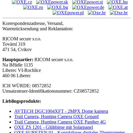
Korrespondenzadresse, Versand,
Warenrücksendung und Reklamation:
RICOM secure s.r.o.
Tovární 319
471 54, Cvikov
Hauptquartier:
RICOM secure s.r.o.
Na Bělidle 1135
Liberec VI-Rochlice
460 06 Liberec
ICH WÜRDE: 08572852
Umsatzsteuer-Identifikationsnummer: CZ08572852
Lieblingsprodukte:
AVTECH DGC1004XFT - 2MPX Dome kamera
Trail Camera, Hunting Camera OXE Gepard
Trail Camera, Hunting Camera OXE Panther 4G
OXE ZS 1201 - Glühbirne mit Solarpanel
OXE SUREZEN 01 - Kontaktloses digitales Thermometer