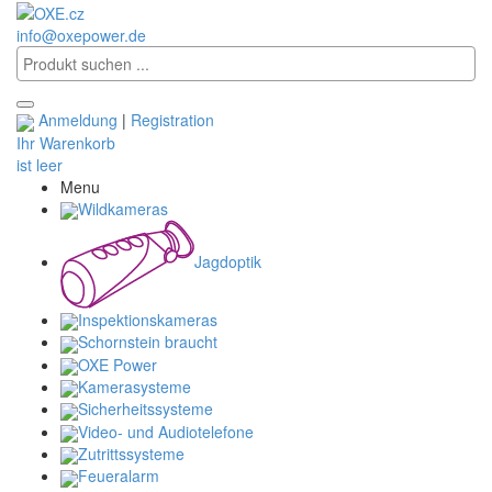
info@oxepower.de
Anmeldung
|
Registration
Ihr Warenkorb
ist leer
Menu
Wildkameras
Jagdoptik
Inspektionskameras
Schornstein braucht
OXE Power
Kamerasysteme
Sicherheitssysteme
Video- und Audiotelefone
Zutrittssysteme
Feueralarm