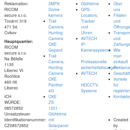
Reklamation:
2MPX
Glühbirne
Über
RICOM
Dome
GPS-
uns
secure s.r.o.
kamera
Locators,
Filialen
Tovární 319
Trail
Tracker
und
471 54,
Camera,
und
Öffnungs
Cvikov
Hunting
Uhren
Transpor
Camera
AVTECH
und
Hauptquartier:
OXE
IP-
Zahlungs
RICOM
Gepard
Kamerasysteme
Wie
secure s.r.o.
Trail
-
man
Na Bělidle
Camera,
Professionelle
einkauft
1135
Hunting
sicherheitslösungen
Reklamat
Liberec VI-
Camera
AVTECH
Geschäf
Rochlice
OXE
-
Vorteile
460 06
Panther
HDCCTV-
für
Liberec
4G
Systeme
registrier
ICH
OXE
Kontakte
WÜRDE:
ZS
08572852
1201 -
Umsatzsteuer-
Glühbirne
Identifikationsnummer:
mit
Created
CZ08572852
Solarpanel
by