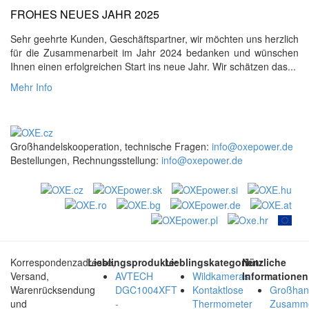
FROHES NEUES JAHR 2025
Sehr geehrte Kunden, Geschäftspartner, wir möchten uns herzlich
für die Zusammenarbeit im Jahr 2024 bedanken und wünschen
Ihnen einen erfolgreichen Start ins neue Jahr. Wir schätzen das...
Mehr Info
Großhandelskooperation, technische Fragen:
info@oxepower.de
Bestellungen, Rechnungsstellung:
info@oxepower.de
Korrespondenzadresse,
Lieblingsprodukte:
Lieblingskategorien:
Nützliche
Versand,
AVTECH
Wildkameras
Informationen
Warenrücksendung
DGC1004XFT
Kontaktlose
Großhan
und
-
Thermometer
Zusamme