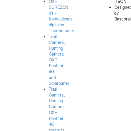
OXE
ITeON
SUREZEN
Designe
01 -
by
Kontaktloses
Basebrai
digitales
Thermometer
Trail
Camera,
Hunting
Camera
OXE
Panther
4G
und
Solarpanel
Trail
Camera,
Hunting
Camera
OXE
Panther
4G,
externer