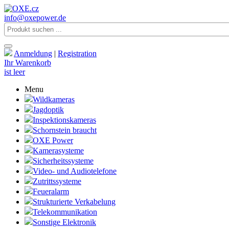
info@oxepower.de
Anmeldung
|
Registration
Ihr Warenkorb
ist leer
Menu
Wildkameras
Jagdoptik
Inspektionskameras
Schornstein braucht
OXE Power
Kamerasysteme
Sicherheitssysteme
Video- und Audiotelefone
Zutrittssysteme
Feueralarm
Strukturierte Verkabelung
Telekommunikation
Sonstige Elektronik