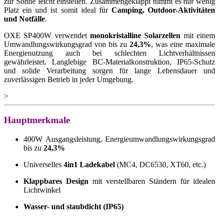
zur Sonne leicht einstellen. Zusammengeklappt nimmt es nur wenig
Platz ein und ist somit ideal für
Camping, Outdoor-Aktivitäten
und Notfälle
.
OXE SP400W verwendet
monokristalline Solarzellen
mit einem
Umwandlungswirkungsgrad von bis zu
24,3%
, was eine maximale
Energienutzung auch bei schlechten Lichtverhältnissen
gewährleistet. Langlebige BC-Materialkonstruktion, IP65-Schutz
und solide Verarbeitung sorgen für lange Lebensdauer und
zuverlässigen Betrieb in jeder Umgebung.
>
Hauptmerkmale
400W Ausgangsleistung, Energieumwandlungswirkungsgrad
bis zu
24,3%
Universelles
4in1 Ladekabel
(MC4, DC6530, XT60, etc.)
Klappbares Design
mit verstellbaren Ständern für idealen
Lichtwinkel
Wasser- und staubdicht (IP65)