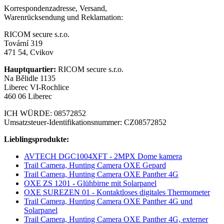
Korrespondenzadresse, Versand,
Warenrücksendung und Reklamation:
RICOM secure s.r.o.
Tovární 319
471 54, Cvikov
Hauptquartier:
RICOM secure s.r.o.
Na Bělidle 1135
Liberec VI-Rochlice
460 06 Liberec
ICH WÜRDE: 08572852
Umsatzsteuer-Identifikationsnummer: CZ08572852
Lieblingsprodukte:
AVTECH DGC1004XFT - 2MPX Dome kamera
Trail Camera, Hunting Camera OXE Gepard
Trail Camera, Hunting Camera OXE Panther 4G
OXE ZS 1201 - Glühbirne mit Solarpanel
OXE SUREZEN 01 - Kontaktloses digitales Thermometer
Trail Camera, Hunting Camera OXE Panther 4G und
Solarpanel
Trail Camera, Hunting Camera OXE Panther 4G, externer