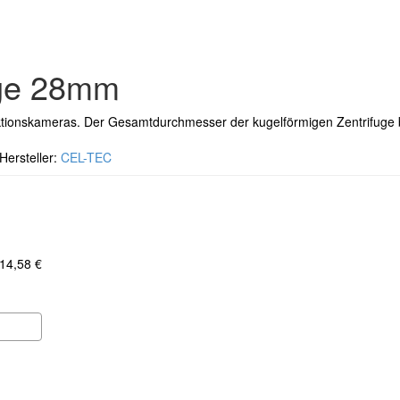
uge 28mm
ionskameras. Der Gesamtdurchmesser der kugelförmigen Zentrifuge 
rsteller:
CEL-TEC
 14,58 €