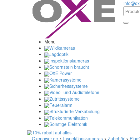
info@ox
Menu
Wildkameras
Jagdoptik
Inspektionskameras
Schornstein braucht
OXE Power
Kamerasysteme
Sicherheitssysteme
Video- und Audiotelefone
Zutrittssysteme
Feueralarm
Strukturierte Verkabelung
Telekommunikation
Sonstige Elektronik
Oxepower.de
>
Inspektionskameras
>
Zubehör
>
Pipe