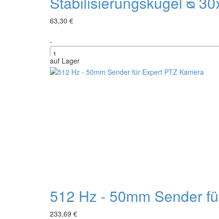
Stabilisierungskugel ᴓ 3
63,30 €
-
auf Lager
+
512 Hz - 50mm Sender fü
233,69 €