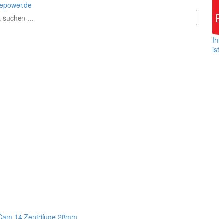
epower.de
Ih
is
Cam 14 Zentrifuge 28mm