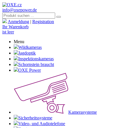
info@oxepower.de
Anmeldung
|
Registration
Ihr Warenkorb
ist leer
Menu
Wildkameras
Jagdoptik
Inspektionskameras
Schornstein braucht
OXE Power
Kamerasysteme
Sicherheitssysteme
Video- und Audiotelefone