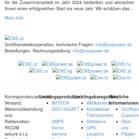
für die Zusammenarbeit im Jahr 2024 bedanken und wünschen
Ihnen einen erfolgreichen Start ins neue Jahr. Wir schätzen das...
Mehr Info
Großhandelskooperation, technische Fragen:
info@oxepower.de
Bestellungen, Rechnungsstellung:
info@oxepower.de
Korrespondenzadresse,
Lieblingsprodukte:
Lieblingskategorien:
Nützliche
Versand,
AVTECH
Wildkameras
Informationen
Warenrücksendung
DGC1004XFT
Kontaktlose
Großhan
und
-
Thermometer
Zusamme
Reklamation:
2MPX
Glühbirne
Über
RICOM
Dome
GPS-
uns
secure s.r.o.
kamera
Locators,
Filialen