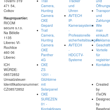
Tovární 319
Trail
Tracker
und
471 54,
Camera,
und
Öffnungs
Cvikov
Hunting
Uhren
Transpor
Camera
AVTECH
und
Hauptquartier:
OXE
IP-
Zahlungs
RICOM
Gepard
Kamerasysteme
Wie
secure s.r.o.
Trail
-
man
Na Bělidle
Camera,
Professionelle
einkauft
1135
Hunting
sicherheitslösungen
Reklamat
Liberec VI-
Camera
AVTECH
Geschäf
Rochlice
OXE
-
Vorteile
460 06
Panther
HDCCTV-
für
Liberec
4G
Systeme
registrier
ICH
OXE
Kontakte
WÜRDE:
ZS
08572852
1201 -
Umsatzsteuer-
Glühbirne
Identifikationsnummer:
mit
Created
CZ08572852
Solarpanel
by
OXE
ITeON
SUREZEN
Designe
01 -
by
Kontaktloses
Basebrai