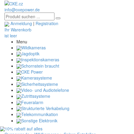
info@oxepower.de
Anmeldung
|
Registration
Ihr Warenkorb
ist leer
Menu
Wildkameras
Jagdoptik
Inspektionskameras
Schornstein braucht
OXE Power
Kamerasysteme
Sicherheitssysteme
Video- und Audiotelefone
Zutrittssysteme
Feueralarm
Strukturierte Verkabelung
Telekommunikation
Sonstige Elektronik