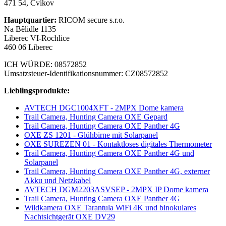
471 54, Cvikov
Hauptquartier:
RICOM secure s.r.o.
Na Bělidle 1135
Liberec VI-Rochlice
460 06 Liberec
ICH WÜRDE: 08572852
Umsatzsteuer-Identifikationsnummer: CZ08572852
Lieblingsprodukte:
AVTECH DGC1004XFT - 2MPX Dome kamera
Trail Camera, Hunting Camera OXE Gepard
Trail Camera, Hunting Camera OXE Panther 4G
OXE ZS 1201 - Glühbirne mit Solarpanel
OXE SUREZEN 01 - Kontaktloses digitales Thermometer
Trail Camera, Hunting Camera OXE Panther 4G und
Solarpanel
Trail Camera, Hunting Camera OXE Panther 4G, externer
Akku und Netzkabel
AVTECH DGM2203ASVSEP - 2MPX IP Dome kamera
Trail Camera, Hunting Camera OXE Panther 4G
Wildkamera OXE Tarantula WiFi 4K und binokulares
Nachtsichtgerät OXE DV29