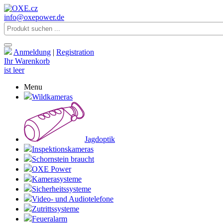
info@oxepower.de
Anmeldung
|
Registration
Ihr Warenkorb
ist leer
Menu
Wildkameras
Jagdoptik
Inspektionskameras
Schornstein braucht
OXE Power
Kamerasysteme
Sicherheitssysteme
Video- und Audiotelefone
Zutrittssysteme
Feueralarm