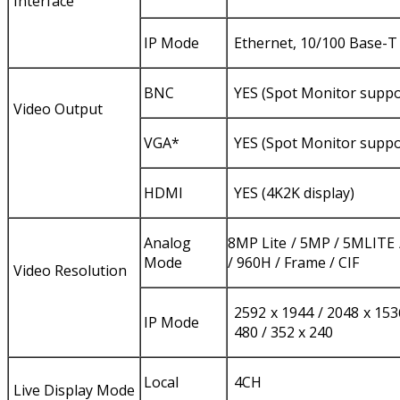
Interface
IP Mode
Ethernet, 10/100 Base-T
BNC
YES (Spot Monitor suppo
Video Output
VGA*
YES (Spot Monitor suppo
HDMI
YES (4K2K display)
Analog
8MP Lite / 5MP / 5MLITE 
Mode
/ 960H / Frame / CIF
Video Resolution
2592 x 1944 / 2048 x 153
IP Mode
480 / 352 x 240
Local
4CH
Live Display Mode