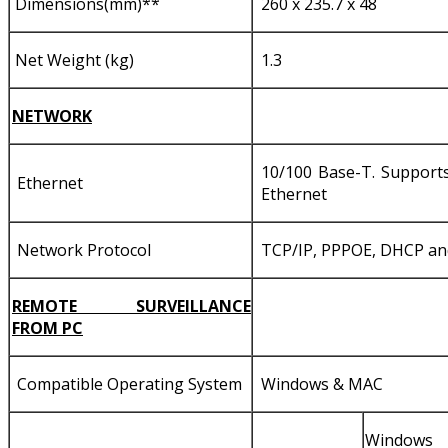
Dimensions(mm)**
260 x 235.7 x 48
Net Weight (kg)
1.3
NETWORK
10/100 Base-T. Supports
Ethernet
Ethernet
Network Protocol
TCP/IP, PPPOE, DHCP a
REMOTE SURVEILLANCE
FROM PC
Compatible Operating System
Windows & MAC
Windows 