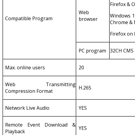
Firefox & 
Web
Windows 10
Compatible Program
browser
Chrome & 
Firefox on
PC program
32CH CMS 
Max. online users
20
Web Transmitting
H.265
Compression Format
Network Live Audio
YES
Remote Event Download &
YES
Playback