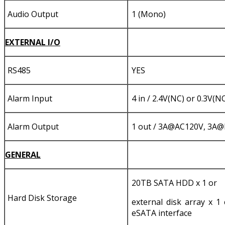
Audio Output
1 (Mono)
EXTERNAL I/O
RS485
YES
Alarm Input
4 in / 2.4V(NC) or 0.3V(
Alarm Output
1 out / 3A@AC120V, 3A
GENERAL
20TB SATA HDD x 1 or
Hard Disk Storage
external disk array x 1
eSATA interface