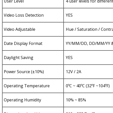
User Level
4 user levels for differen
Video Loss Detection
YES
Video Adjustable
Hue / Saturation / Contr
Date Display Format
YY/MM/DD, DD/MM/YY 
Daylight Saving
YES
Power Source (±10%)
12V / 2A
Operating Temperature
0ºC ~ 40ºC (32ºF ~104ºF)
Operating Humidity
10% ~ 85%