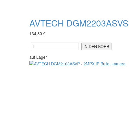
AVTECH DGM2203ASVSEP
134,30 €
-
+
auf Lager