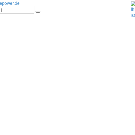
epower.de
Ih
is