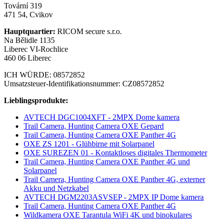
Tovární 319
471 54, Cvikov
Hauptquartier:
RICOM secure s.r.o.
Na Bělidle 1135
Liberec VI-Rochlice
460 06 Liberec
ICH WÜRDE: 08572852
Umsatzsteuer-Identifikationsnummer: CZ08572852
Lieblingsprodukte:
AVTECH DGC1004XFT - 2MPX Dome kamera
Trail Camera, Hunting Camera OXE Gepard
Trail Camera, Hunting Camera OXE Panther 4G
OXE ZS 1201 - Glühbirne mit Solarpanel
OXE SUREZEN 01 - Kontaktloses digitales Thermometer
Trail Camera, Hunting Camera OXE Panther 4G und
Solarpanel
Trail Camera, Hunting Camera OXE Panther 4G, externer
Akku und Netzkabel
AVTECH DGM2203ASVSEP - 2MPX IP Dome kamera
Trail Camera, Hunting Camera OXE Panther 4G
Wildkamera OXE Tarantula WiFi 4K und binokulares