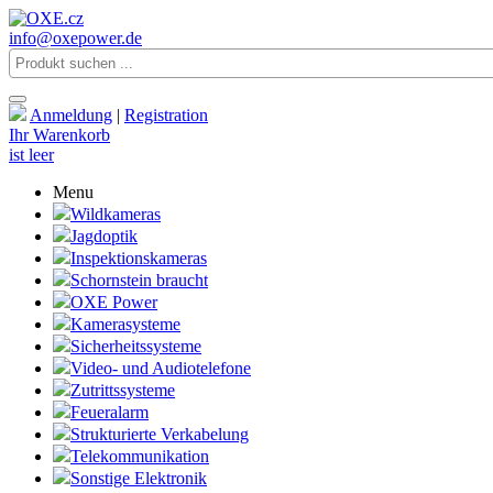
info@oxepower.de
Anmeldung
|
Registration
Ihr Warenkorb
ist leer
Menu
Wildkameras
Jagdoptik
Inspektionskameras
Schornstein braucht
OXE Power
Kamerasysteme
Sicherheitssysteme
Video- und Audiotelefone
Zutrittssysteme
Feueralarm
Strukturierte Verkabelung
Telekommunikation
Sonstige Elektronik