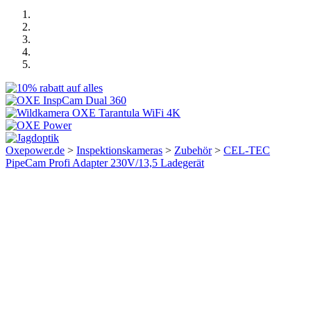
Oxepower.de
>
Inspektionskameras
>
Zubehör
>
CEL-TEC
PipeCam Profi Adapter 230V/13,5 Ladegerät