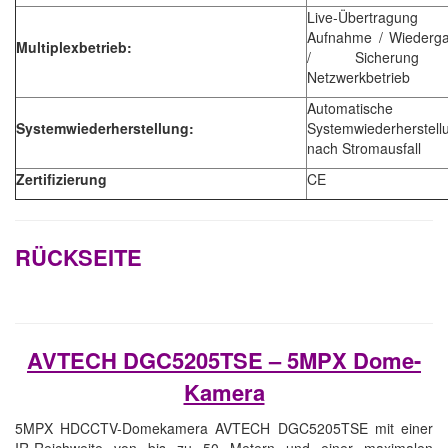
Live-Übertragun
Aufnahme / Wiederg
Multiplexbetrieb:
/ Sicherung
Netzwerkbetrieb
Automatische
Systemwiederherstellung:
Systemwiederherstell
nach Stromausfall
Zertifizierung
CE
RÜCKSEITE
AVTECH DGC5205TSE – 5MPX Dome-
Kamera
5MPX HDCCTV-Domekamera AVTECH DGC5205TSE mit einer
IR-Reichweite von bis zu 50 Metern und einer maximalen