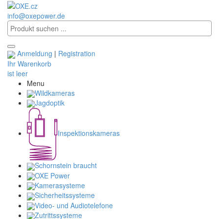
info@oxepower.de
Anmeldung
|
Registration
Ihr Warenkorb
ist leer
Menu
Wildkameras
Jagdoptik
Inspektionskameras
Schornstein braucht
OXE Power
Kamerasysteme
Sicherheitssysteme
Video- und Audiotelefone
Zutrittssysteme