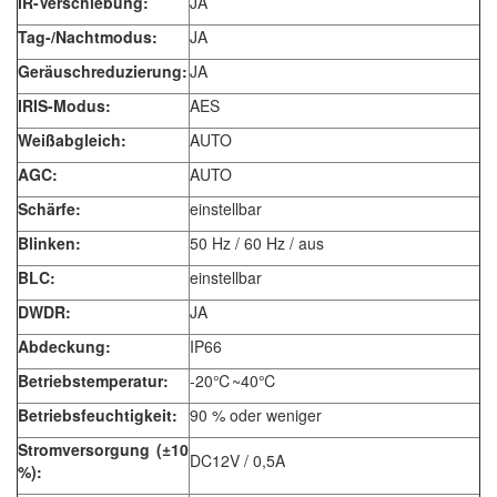
IR-Verschiebung:
JA
Tag-/Nachtmodus:
JA
Geräuschreduzierung:
JA
IRIS-Modus:
AES
Weißabgleich:
AUTO
AGC:
AUTO
Schärfe:
einstellbar
Blinken:
50 Hz / 60 Hz / aus
BLC:
einstellbar
DWDR:
JA
Abdeckung:
IP66
Betriebstemperatur:
-20℃~40℃
Betriebsfeuchtigkeit:
90 % oder weniger
Stromversorgung (±10
DC12V / 0,5A
%):