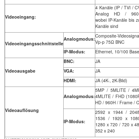
4 Kanäle (IP / TVI / CV
Analog HD / 960
Videoeingang:
wobei IP-Kanäle bis z
Kanäle sind
Composite-Videosigna
Analogmodus:
Vp-p 75Ω BNC
Videoeingangsschnittstelle
IP-Modus:
Ethernet, 10/100 Bas
BNC:
JA
Videoausgabe
VGA:
JA
HDMI:
JA (4K-, 2K-Bild)
5MP / 5MLITE / 4M
Analogmodus:
4MLITE / FHD (1080P
HD / 960H / Frame / 
Videoauflösung
2592 x 1944 / 204
1536 / 1920 x 108
IP-Modus:
1280 x 720 / 720 x 48
352 x 240