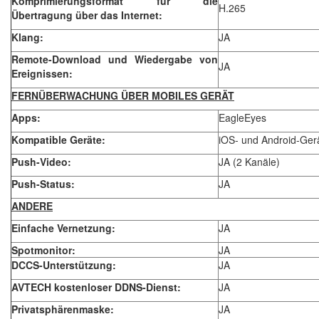
Komprimierungsformat für die
H.265
Übertragung über das Internet:
Klang:
JA
Remote-Download und Wiedergabe von
JA
Ereignissen:
FERNÜBERWACHUNG ÜBER MOBILES GERÄT
Apps:
EagleEyes
Kompatible Geräte:
iOS- und Android-Ger
Push-Video:
JA (2 Kanäle)
Push-Status:
JA
ANDERE
Einfache Vernetzung:
JA
Spotmonitor:
JA
DCCS-Unterstützung:
JA
AVTECH kostenloser DDNS-Dienst:
JA
Privatsphärenmaske:
JA