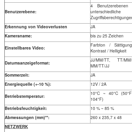
4 Benutzerebenen 
Benutzerebene:
unterschiedliche
Zugriffsberechtigunge
Erkennung von Videoverlusten
JA
Kameraname:
bis zu 25 Zeichen
Farbton / Sättigun
Einstellbares Video:
Kontrast / Helligkeit
JJ/MM/TT, TT/MM/
Datumsanzeigeformat:
MM/TT/JJ
Sommerzeit:
JA
Energiequelle (+-10 %):
12V / 2A
10°C ~ 40°C (50°
Betriebstemperatur:
104°F)
Betriebsfeuchtigkeit:
10 % ~ 85 %
Abmessungen (mm)**:
260 x 235,7 x 48
NETZWERK