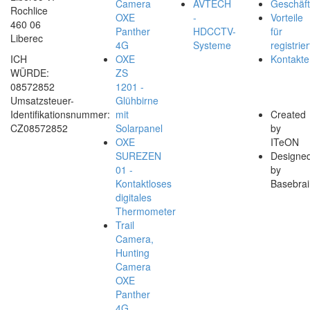
Camera
AVTECH
Geschäf
Rochlice
OXE
-
Vorteile
460 06
Panther
HDCCTV-
für
Liberec
4G
Systeme
registrier
ICH
OXE
Kontakte
WÜRDE:
ZS
08572852
1201 -
Umsatzsteuer-
Glühbirne
Identifikationsnummer:
mit
Created
CZ08572852
Solarpanel
by
OXE
ITeON
SUREZEN
Designe
01 -
by
Kontaktloses
Basebrai
digitales
Thermometer
Trail
Camera,
Hunting
Camera
OXE
Panther
4G