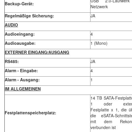
USB 2.0-Laufwer
Backup-Gerät:
Netzwerk
Regelmäßige Sicherung:
JA
AUDIO
Audioeingang:
4
Audioausgabe:
1 (Mono)
EXTERNER EINGANG/AUSGANG
RS485:
JA
Alarm - Eingabe:
4
Alarm - Ausgang:
1
IM ALLGEMEINEN
14 TB SATA-Festplatt
1 oder exter
Festplatte x 1, die ü
Festplattenspeicherplatz:
die eSATA-Schnittste
mit dem Rekord
verbunden ist