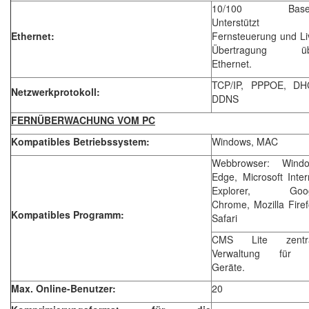
10/100 Base-
Unterstützt
Ethernet:
Fernsteuerung und Li
Übertragung üb
Ethernet.
TCP/IP, PPPOE, DH
Netzwerkprotokoll:
DDNS
FERNÜBERWACHUNG VOM PC
Kompatibles Betriebssystem:
Windows, MAC
Webbrowser: Wind
Edge, Microsoft Inter
Explorer, Goog
Chrome, Mozilla Firef
Kompatibles Programm:
Safari
CMS Lite zentra
Verwaltung für 
Geräte.
Max. Online-Benutzer:
20