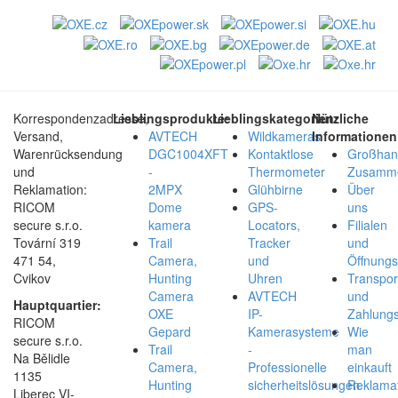
Korrespondenzadresse,
Lieblingsprodukte:
Lieblingskategorien:
Nützliche
Versand,
AVTECH
Wildkameras
Informationen
Warenrücksendung
DGC1004XFT
Kontaktlose
Großhan
und
-
Thermometer
Zusamme
Reklamation:
2MPX
Glühbirne
Über
RICOM
Dome
GPS-
uns
secure s.r.o.
kamera
Locators,
Filialen
Tovární 319
Trail
Tracker
und
471 54,
Camera,
und
Öffnungs
Cvikov
Hunting
Uhren
Transpor
Camera
AVTECH
und
Hauptquartier:
OXE
IP-
Zahlungs
RICOM
Gepard
Kamerasysteme
Wie
secure s.r.o.
Trail
-
man
Na Bělidle
Camera,
Professionelle
einkauft
1135
Hunting
sicherheitslösungen
Reklamat
Liberec VI-