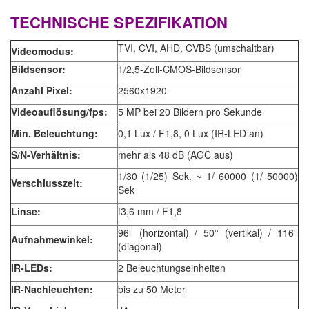
TECHNISCHE SPEZIFIKATION
TVI, CVI, AHD, CVBS (umschaltbar)
Videomodus:
Bildsensor:
1/2,5-Zoll-CMOS-Bildsensor
Anzahl Pixel:
2560x1920
Videoauflösung/fps:
5 MP bei 20 Bildern pro Sekunde
Min. Beleuchtung:
0,1 Lux / F1,8, 0 Lux (IR-LED an)
S/N-Verhältnis:
mehr als 48 dB (AGC aus)
1/30 (1/25) Sek. ~ 1/ 60000 (1/ 50000)
Verschlusszeit:
Sek
Linse:
f3,6 mm / F1,8
96° (horizontal) / 50° (vertikal) / 116°
Aufnahmewinkel:
(diagonal)
IR-LEDs:
2 Beleuchtungseinheiten
IR-Nachleuchten:
bis zu 50 Meter