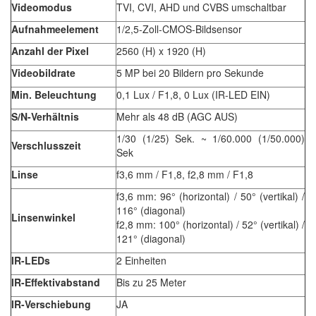
Videomodus
TVI, CVI, AHD und CVBS umschaltbar
Aufnahmeelement
1/2,5-Zoll-CMOS-Bildsensor
Anzahl der Pixel
2560 (H) x 1920 (H)
Videobildrate
5 MP bei 20 Bildern pro Sekunde
Min. Beleuchtung
0,1 Lux / F1,8, 0 Lux (IR-LED EIN)
S/N-Verhältnis
Mehr als 48 dB (AGC AUS)
1/30 (1/25) Sek. ~ 1/60.000 (1/50.000)
Verschlusszeit
Sek
Linse
f3,6 mm / F1,8, f2,8 mm / F1,8
f3,6 mm: 96° (horizontal) / 50° (vertikal) /
116° (diagonal)
Linsenwinkel
f2,8 mm: 100° (horizontal) / 52° (vertikal) /
121° (diagonal)
IR-LEDs
2 Einheiten
IR-Effektivabstand
Bis zu 25 Meter
IR-Verschiebung
JA