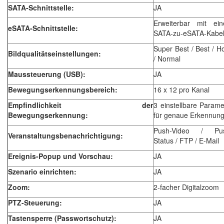
SATA-Schnittstelle:
JA
Erweiterbar mit ei
eSATA-Schnittstelle:
SATA-zu-eSATA-Kabe
Super Best / Best / H
Bildqualitätseinstellungen:
/ Normal
Maussteuerung (USB):
JA
Bewegungserkennungsbereich:
16 x 12 pro Kanal
Empfindlichkeit der
3 einstellbare Parame
Bewegungserkennung:
für genaue Erkennun
Push-Video / Pu
Veranstaltungsbenachrichtigung:
Status / FTP / E-Mail
Ereignis-Popup und Vorschau:
JA
Szenario einrichten:
JA
Zoom:
2-facher Digitalzoom
PTZ-Steuerung:
JA
Tastensperre (Passwortschutz):
JA