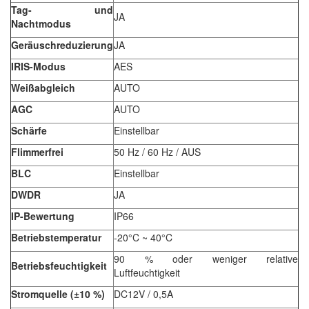
Tag- und
JA
Nachtmodus
Geräuschreduzierung
JA
IRIS-Modus
AES
Weißabgleich
AUTO
AGC
AUTO
Schärfe
Einstellbar
Flimmerfrei
50 Hz / 60 Hz / AUS
BLC
Einstellbar
DWDR
JA
IP-Bewertung
IP66
Betriebstemperatur
-20°C ~ 40°C
90 % oder weniger relative
Betriebsfeuchtigkeit
Luftfeuchtigkeit
Stromquelle (±10 %)
DC12V / 0,5A