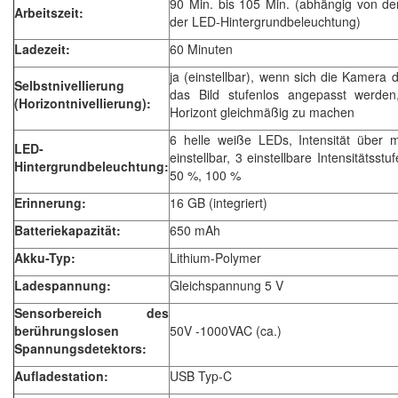
90 Min. bis 105 Min. (abhängig von der
Arbeitszeit:
der LED-Hintergrundbeleuchtung)
Ladezeit:
60 Minuten
ja (einstellbar), wenn sich die Kamera 
Selbstnivellierung
das Bild stufenlos angepasst werde
(Horizontnivellierung):
Horizont gleichmäßig zu machen
6 helle weiße LEDs, Intensität über 
LED-
einstellbar, 3 einstellbare Intensitätsstu
Hintergrundbeleuchtung:
50 %, 100 %
Erinnerung:
16 GB (integriert)
Batteriekapazität:
650 mAh
Akku-Typ:
Lithium-Polymer
Ladespannung:
Gleichspannung 5 V
Sensorbereich des
berührungslosen
50V -1000VAC (ca.)
Spannungsdetektors:
Aufladestation:
USB Typ-C