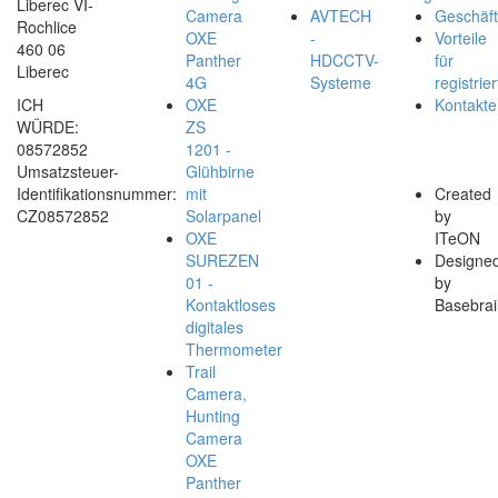
Liberec VI-
Camera
AVTECH
Geschäf
Rochlice
OXE
-
Vorteile
460 06
Panther
HDCCTV-
für
Liberec
4G
Systeme
registrier
ICH
OXE
Kontakte
WÜRDE:
ZS
08572852
1201 -
Umsatzsteuer-
Glühbirne
Identifikationsnummer:
mit
Created
CZ08572852
Solarpanel
by
OXE
ITeON
SUREZEN
Designe
01 -
by
Kontaktloses
Basebrai
digitales
Thermometer
Trail
Camera,
Hunting
Camera
OXE
Panther