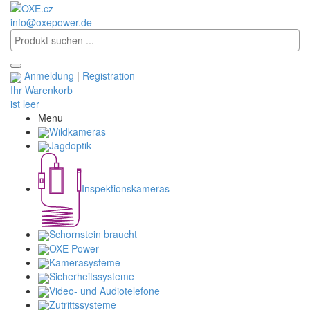
info@oxepower.de
Anmeldung
|
Registration
Ihr Warenkorb
ist leer
Menu
Wildkameras
Jagdoptik
Inspektionskameras
Schornstein braucht
OXE Power
Kamerasysteme
Sicherheitssysteme
Video- und Audiotelefone
Zutrittssysteme