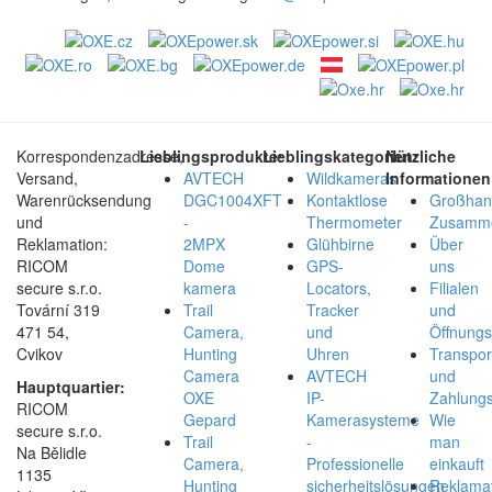
Korrespondenzadresse,
Lieblingsprodukte:
Lieblingskategorien:
Nützliche
Versand,
AVTECH
Wildkameras
Informationen
Warenrücksendung
DGC1004XFT
Kontaktlose
Großhan
und
-
Thermometer
Zusamme
Reklamation:
2MPX
Glühbirne
Über
RICOM
Dome
GPS-
uns
secure s.r.o.
kamera
Locators,
Filialen
Tovární 319
Trail
Tracker
und
471 54,
Camera,
und
Öffnungs
Cvikov
Hunting
Uhren
Transpor
Camera
AVTECH
und
Hauptquartier:
OXE
IP-
Zahlungs
RICOM
Gepard
Kamerasysteme
Wie
secure s.r.o.
Trail
-
man
Na Bělidle
Camera,
Professionelle
einkauft
1135
Hunting
sicherheitslösungen
Reklamat