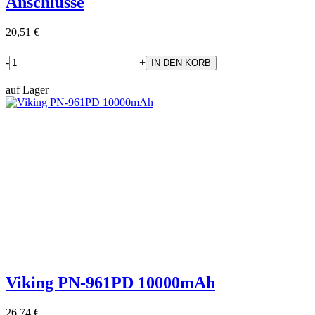
Anschlüsse
20,51 €
-
+
auf Lager
Viking PN-961PD 10000mAh
26,74 €