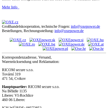
Mehr Info
Großhandelskooperation, technische Fragen:
info@oxepower.de
Bestellungen, Rechnungsstellung:
info@oxepower.de
Korrespondenzadresse, Versand,
Warenrücksendung und Reklamation:
RICOM secure s.r.o.
Tovární 319
471 54, Cvikov
Hauptquartier:
RICOM secure s.r.o.
Na Bělidle 1135
Liberec VI-Rochlice
460 06 Liberec
ICH WÜRDE: 08572852