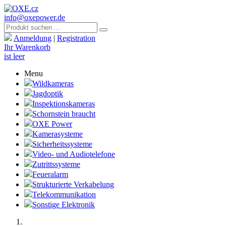
info@oxepower.de
Anmeldung
|
Registration
Ihr Warenkorb
ist leer
Menu
Wildkameras
Jagdoptik
Inspektionskameras
Schornstein braucht
OXE Power
Kamerasysteme
Sicherheitssysteme
Video- und Audiotelefone
Zutrittssysteme
Feueralarm
Strukturierte Verkabelung
Telekommunikation
Sonstige Elektronik