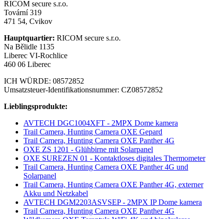
RICOM secure s.r.o.
Tovární 319
471 54, Cvikov
Hauptquartier:
RICOM secure s.r.o.
Na Bělidle 1135
Liberec VI-Rochlice
460 06 Liberec
ICH WÜRDE: 08572852
Umsatzsteuer-Identifikationsnummer: CZ08572852
Lieblingsprodukte:
AVTECH DGC1004XFT - 2MPX Dome kamera
Trail Camera, Hunting Camera OXE Gepard
Trail Camera, Hunting Camera OXE Panther 4G
OXE ZS 1201 - Glühbirne mit Solarpanel
OXE SUREZEN 01 - Kontaktloses digitales Thermometer
Trail Camera, Hunting Camera OXE Panther 4G und
Solarpanel
Trail Camera, Hunting Camera OXE Panther 4G, externer
Akku und Netzkabel
AVTECH DGM2203ASVSEP - 2MPX IP Dome kamera
Trail Camera, Hunting Camera OXE Panther 4G