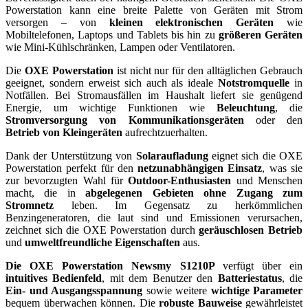
Powerstation kann eine breite Palette von Geräten mit Strom
versorgen – von
kleinen elektronischen Geräten
wie
Mobiltelefonen, Laptops und Tablets bis hin zu
größeren Geräten
wie Mini-Kühlschränken, Lampen oder Ventilatoren.
Die
OXE Powerstation
ist nicht nur für den alltäglichen Gebrauch
geeignet, sondern erweist sich auch als ideale
Notstromquelle
in
Notfällen. Bei Stromausfällen im Haushalt liefert sie genügend
Energie, um wichtige Funktionen wie
Beleuchtung
, die
Stromversorgung von Kommunikationsgeräten
oder den
Betrieb von Kleingeräten
aufrechtzuerhalten.
Dank der Unterstützung von
Solaraufladung
eignet sich die OXE
Powerstation perfekt für den
netzunabhängigen Einsatz
, was sie
zur bevorzugten Wahl für
Outdoor-Enthusiasten
und Menschen
macht, die in
abgelegenen Gebieten ohne Zugang zum
Stromnetz
leben. Im Gegensatz zu herkömmlichen
Benzingeneratoren, die laut sind und Emissionen verursachen,
zeichnet sich die OXE Powerstation durch
geräuschlosen Betrieb
und
umweltfreundliche Eigenschaften
aus.
Die OXE Powerstation Newsmy S1210P
verfügt über ein
intuitives Bedienfeld
, mit dem Benutzer den
Batteriestatus
, die
Ein- und Ausgangsspannung
sowie weitere
wichtige Parameter
bequem überwachen können. Die
robuste Bauweise
gewährleistet