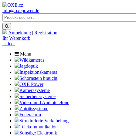
info@oxepower.de
Anmeldung
|
Registration
Ihr Warenkorb
ist leer
Menu
Wildkameras
Jagdoptik
Inspektionskameras
Schornstein braucht
OXE Power
Kamerasysteme
Sicherheitssysteme
Video- und Audiotelefone
Zutrittssysteme
Feueralarm
Strukturierte Verkabelung
Telekommunikation
Sonstige Elektronik