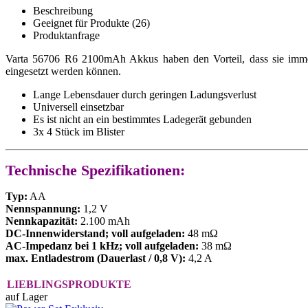
Beschreibung
Geeignet für Produkte (26)
Produktanfrage
Varta 56706 R6 2100mAh Akkus haben den Vorteil, dass sie immer 
eingesetzt werden können.
Lange Lebensdauer durch geringen Ladungsverlust
Universell einsetzbar
Es ist nicht an ein bestimmtes Ladegerät gebunden
3x 4 Stück im Blister
Technische Spezifikationen:
Typ:
AA
Nennspannung:
1,2 V
Nennkapazität:
2.100 mAh
DC-Innenwiderstand; voll aufgeladen:
48 mΩ
AC-Impedanz bei 1 kHz; voll aufgeladen:
38 mΩ
max. Entladestrom (Dauerlast / 0,8 V):
4,2 A
LIEBLINGSPRODUKTE
auf Lager