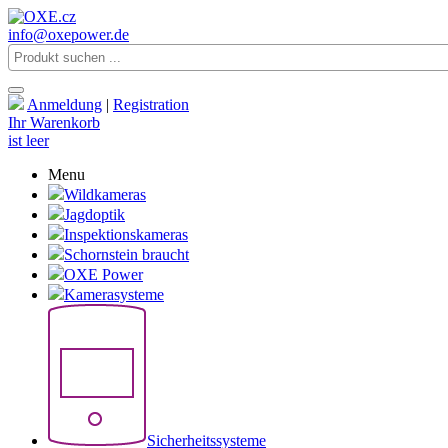
info@oxepower.de
Anmeldung
|
Registration
Ihr Warenkorb
ist leer
Menu
Wildkameras
Jagdoptik
Inspektionskameras
Schornstein braucht
OXE Power
Kamerasysteme
Sicherheitssysteme