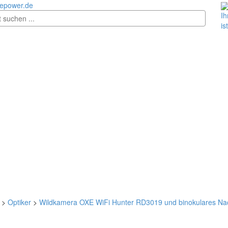
epower.de
Ih
is
>
Optiker
>
Wildkamera OXE WiFi Hunter RD3019 und binokulares Nac