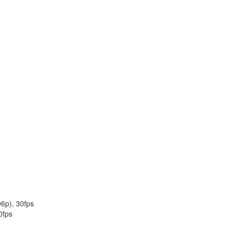
6p), 30fps
0fps