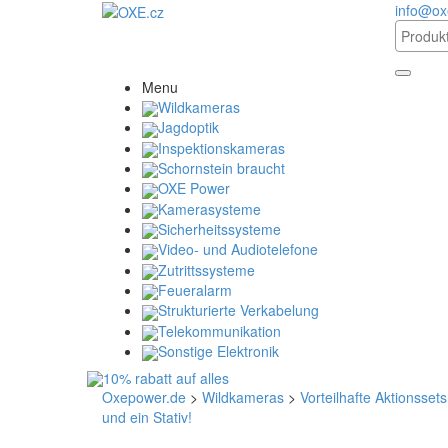
info@ox
Menu
Wildkameras
Jagdoptik
Inspektionskameras
Schornstein braucht
OXE Power
Kamerasysteme
Sicherheitssysteme
Video- und Audiotelefone
Zutrittssysteme
Feueralarm
Strukturierte Verkabelung
Telekommunikation
Sonstige Elektronik
Oxepower.de
>
Wildkameras
>
Vorteilhafte Aktionssets
und ein Stativ!