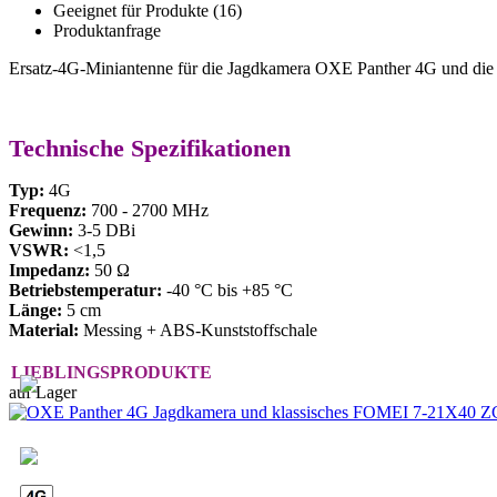
Geeignet für Produkte (16)
Produktanfrage
Ersatz-4G-Miniantenne für die Jagdkamera OXE Panther 4G und di
Technische Spezifikationen
Typ:
4G
Frequenz:
700 - 2700 MHz
Gewinn:
3-5 DBi
VSWR:
<1,5
Impedanz:
50 Ω
Betriebstemperatur:
-40 °C bis +85 °C
Länge:
5 cm
Material:
Messing + ABS-Kunststoffschale
LIEBLINGSPRODUKTE
auf Lager