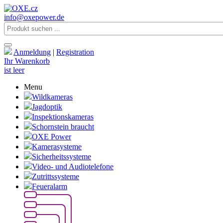
info@oxepower.de
Anmeldung
|
Registration
Ihr Warenkorb
ist leer
Menu
Wildkameras
Jagdoptik
Inspektionskameras
Schornstein braucht
OXE Power
Kamerasysteme
Sicherheitssysteme
Video- und Audiotelefone
Zutrittssysteme
Feueralarm