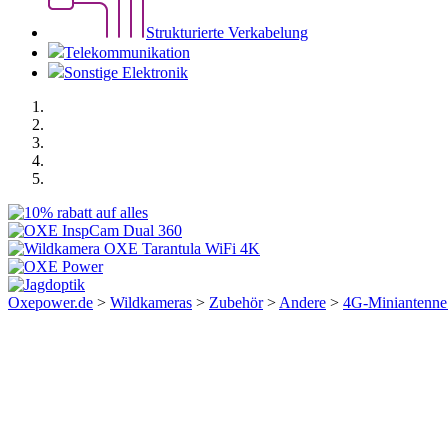
Strukturierte Verkabelung
Telekommunikation
Sonstige Elektronik
Oxepower.de
>
Wildkameras
>
Zubehör
>
Andere
>
4G-Miniantenne 