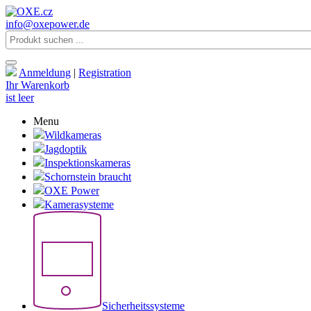
info@oxepower.de
Anmeldung
|
Registration
Ihr Warenkorb
ist leer
Menu
Wildkameras
Jagdoptik
Inspektionskameras
Schornstein braucht
OXE Power
Kamerasysteme
Sicherheitssysteme