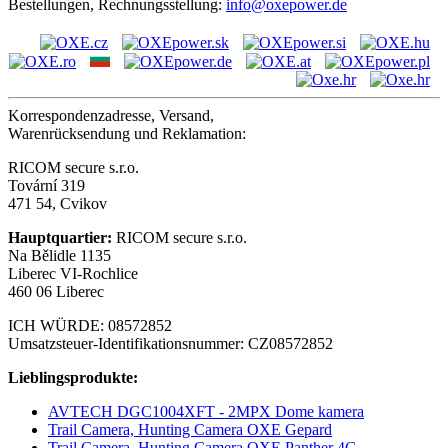
Bestellungen, Rechnungsstellung:
info@oxepower.de
Korrespondenzadresse, Versand,
Warenrücksendung und Reklamation:
RICOM secure s.r.o.
Tovární 319
471 54, Cvikov
Hauptquartier:
RICOM secure s.r.o.
Na Bělidle 1135
Liberec VI-Rochlice
460 06 Liberec
ICH WÜRDE: 08572852
Umsatzsteuer-Identifikationsnummer: CZ08572852
Lieblingsprodukte:
AVTECH DGC1004XFT - 2MPX Dome kamera
Trail Camera, Hunting Camera OXE Gepard
Trail Camera, Hunting Camera OXE Panther 4G