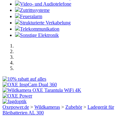
Video- und Audiotelefone
Zutrittssysteme
Feueralarm
Strukturierte Verkabelung
Telekommunikation
Sonstige Elektronik
Oxepower.de
>
Wildkameras
>
Zubehör
>
Ladegerät für
Bleibatterien AL 300