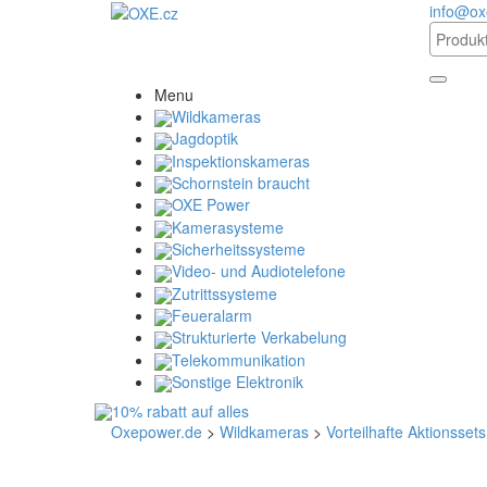
info@ox
Menu
Wildkameras
Jagdoptik
Inspektionskameras
Schornstein braucht
OXE Power
Kamerasysteme
Sicherheitssysteme
Video- und Audiotelefone
Zutrittssysteme
Feueralarm
Strukturierte Verkabelung
Telekommunikation
Sonstige Elektronik
Oxepower.de
>
Wildkameras
>
Vorteilhafte Aktionssets