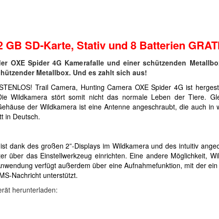
32 GB SD-Karte, Stativ und 8 Batterien GRATI
der OXE Spider 4G Kamerafalle und einer schützenden Metallb
ützender Metallbox. Und es zahlt sich aus!
OSTENLOS! Trail Camera, Hunting Camera OXE Spider 4G ist hergest
ie Wildkamera stört somit nicht das normale Leben der Tiere. Gleic
ehäuse der Wildkamera ist eine Antenne angeschraubt, die auch in w
t in Deutsch.
ist dank des großen 2”-Displays im Wildkamera und des intuitiv ang
ber das Einstellwerkzeug einrichten. Eine andere Möglichkeit, Wild
Anwendung verfügt außerdem über eine Aufnahmefunktion, mit der ei
MS-Nachricht unterstützt.
rät herunterladen: