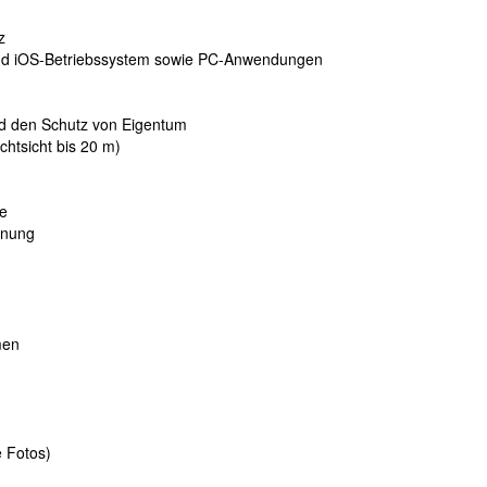
z
und iOS-Betriebssystem sowie PC-Anwendungen
und den Schutz von Eigentum
chtsicht bis 20 m)
he
ienung
men
e Fotos)