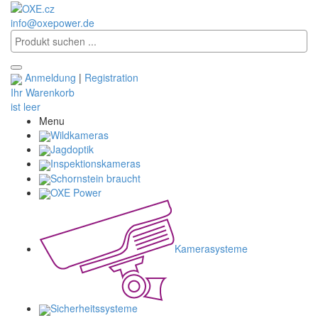
info@oxepower.de
Anmeldung
|
Registration
Ihr Warenkorb
ist leer
Menu
Wildkameras
Jagdoptik
Inspektionskameras
Schornstein braucht
OXE Power
Kamerasysteme
Sicherheitssysteme