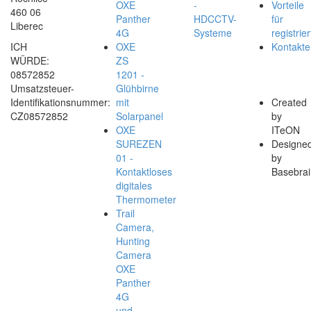
OXE
-
Vorteile
460 06
Panther
HDCCTV-
für
Liberec
4G
Systeme
registrier
ICH
OXE
Kontakte
WÜRDE:
ZS
08572852
1201 -
Umsatzsteuer-
Glühbirne
Identifikationsnummer:
mit
Created
CZ08572852
Solarpanel
by
OXE
ITeON
SUREZEN
Designe
01 -
by
Kontaktloses
Basebrai
digitales
Thermometer
Trail
Camera,
Hunting
Camera
OXE
Panther
4G
und