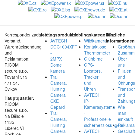
Korrespondenzadresse,
Lieblingsprodukte:
Lieblingskategorien:
Nützliche
Versand,
AVTECH
Wildkameras
Informationen
Warenrücksendung
DGC1004XFT
Kontaktlose
Großhan
und
-
Thermometer
Zusamme
Reklamation:
2MPX
Glühbirne
Über
RICOM
Dome
GPS-
uns
secure s.r.o.
kamera
Locators,
Filialen
Tovární 319
Trail
Tracker
und
471 54,
Camera,
und
Öffnungs
Cvikov
Hunting
Uhren
Transpor
Camera
AVTECH
und
Hauptquartier:
OXE
IP-
Zahlungs
RICOM
Gepard
Kamerasysteme
Wie
secure s.r.o.
Trail
-
man
Na Bělidle
Camera,
Professionelle
einkauft
1135
Hunting
sicherheitslösungen
Reklamat
Liberec VI-
Camera
AVTECH
Geschäf
Rochlice