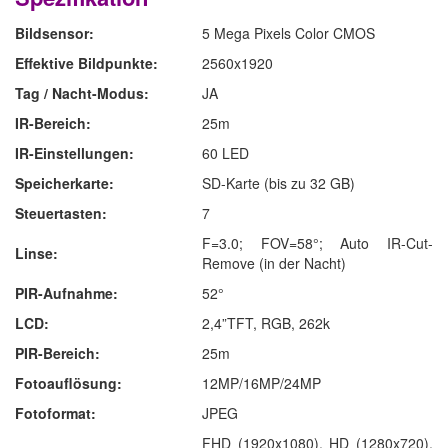
Bildsensor:
5 Mega Pixels Color CMOS
Effektive Bildpunkte:
2560x1920
Tag / Nacht-Modus:
JA
IR-Bereich:
25m
IR-Einstellungen:
60 LED
Speicherkarte:
SD-Karte (bis zu 32 GB)
Steuertasten:
7
F=3.0; FOV=58°; Auto IR-Cut-
Linse:
Remove (in der Nacht)
PIR-Aufnahme:
52°
LCD:
2,4”TFT, RGB, 262k
PIR-Bereich:
25m
Fotoauflösung:
12MP/16MP/24MP
Fotoformat:
JPEG
FHD (1920x1080), HD (1280x720),