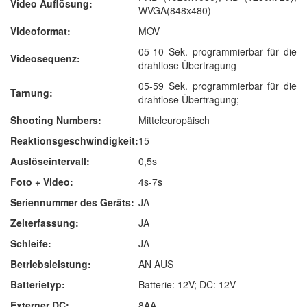
Video Auflösung:
WVGA(848x480)
Videoformat:
MOV
05-10 Sek. programmierbar für die
Videosequenz:
drahtlose Übertragung
05-59 Sek. programmierbar für die
Tarnung:
drahtlose Übertragung;
Shooting Numbers:
Mitteleuropäisch
Reaktionsgeschwindigkeit:
15
Auslöseintervall:
0,5s
Foto + Video:
4s-7s
Seriennummer des Geräts:
JA
Zeiterfassung:
JA
Schleife:
JA
Betriebsleistung:
AN AUS
Batterietyp:
Batterie: 12V; DC: 12V
Externer DC:
8AA