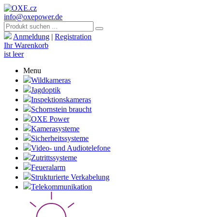
info@oxepower.de
Anmeldung
|
Registration
Ihr Warenkorb
ist leer
Menu
Wildkameras
Jagdoptik
Inspektionskameras
Schornstein braucht
OXE Power
Kamerasysteme
Sicherheitssysteme
Video- und Audiotelefone
Zutrittssysteme
Feueralarm
Strukturierte Verkabelung
Telekommunikation