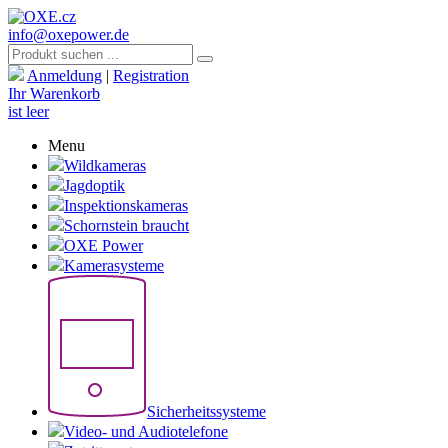
info@oxepower.de
Anmeldung
|
Registration
Ihr Warenkorb
ist leer
Menu
Wildkameras
Jagdoptik
Inspektionskameras
Schornstein braucht
OXE Power
Kamerasysteme
Sicherheitssysteme
Video- und Audiotelefone