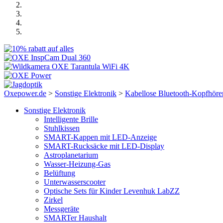
Oxepower.de
>
Sonstige Elektronik
>
Kabellose Bluetooth-Kopfhöre
Sonstige Elektronik
Intelligente Brille
Stuhlkissen
SMART-Kappen mit LED-Anzeige
SMART-Rucksäcke mit LED-Display
Astroplanetarium
Wasser-Heizung-Gas
Belüftung
Unterwasserscooter
Optische Sets für Kinder Levenhuk LabZZ
Zirkel
Messgeräte
SMARTer Haushalt