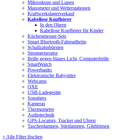
Mikroskope und Lupen
Manometer und Wetterstationen
Kraftwerkslagerverkauf
Kabellose Kopfhörer
In den Ohren
Kabellose Kopfhörer für Kinder
Küchenmesser-Sets
Smart Bluetooth-Fahrradhelm
Schallzahnbürsten
Stromgenerator
Brille gegen blaues Licht, Computerbrille
SmartWatch
Powerbanks
Elektronische Babysitter
Webcams
OXE
USB-Ladegeräte
Sonstiges
Kameras
Thermometer
Audiotechnik
GPS-Locators, Tracker und Uhren
Taschenlampen, Stirnlampen, Glühbirnen
× Alle Filter löschen