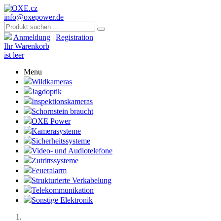
info@oxepower.de
Anmeldung
|
Registration
Ihr Warenkorb
ist leer
Menu
Wildkameras
Jagdoptik
Inspektionskameras
Schornstein braucht
OXE Power
Kamerasysteme
Sicherheitssysteme
Video- und Audiotelefone
Zutrittssysteme
Feueralarm
Strukturierte Verkabelung
Telekommunikation
Sonstige Elektronik