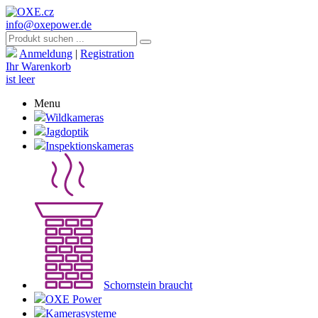
info@oxepower.de
Anmeldung
|
Registration
Ihr Warenkorb
ist leer
Menu
Wildkameras
Jagdoptik
Inspektionskameras
Schornstein braucht
OXE Power
Kamerasysteme