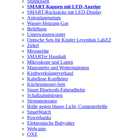
Stuhlkissen
SMART-Kappen mit LED-Anzeige
SMART-Rucksäcke mit LED-Display
Astroplanetarium
Wasser-Heizung-Gas
Belüftung
Unterwasserscooter
Optische Sets für Kinder Levenhuk LabZZ
Zirkel
Messgeräte
SMARTer Haushalt
Mikroskope und Lupen
Manometer und Wetterstationen
Kraftwerkslagerverkauf
Kabellose Kopfhörer
Küchenmesser-Sets
Smart Bluetooth-Fahrradhelm
Schallzahnbürsten
Stromgenerator
Brille gegen blaues Licht, Computerbrille
SmartWatch
Powerbanks
Elektronische Babysitter
Webcams
OXE