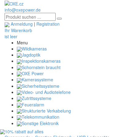
info@oxepower.de
Anmeldung
|
Registration
Ihr Warenkorb
ist leer
Menu
Wildkameras
Jagdoptik
Inspektionskameras
Schornstein braucht
OXE Power
Kamerasysteme
Sicherheitssysteme
Video- und Audiotelefone
Zutrittssysteme
Feueralarm
Strukturierte Verkabelung
Telekommunikation
Sonstige Elektronik