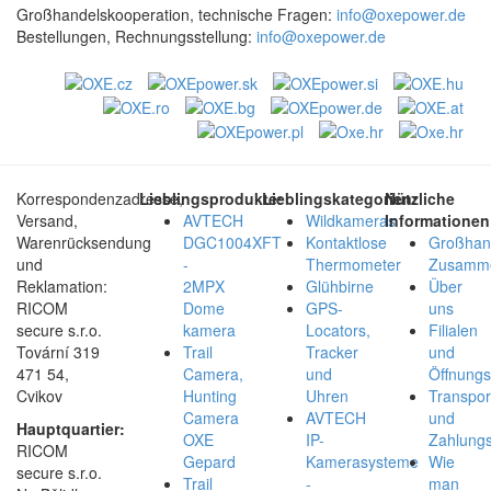
Großhandelskooperation, technische Fragen:
info@oxepower.de
Bestellungen, Rechnungsstellung:
info@oxepower.de
Korrespondenzadresse,
Lieblingsprodukte:
Lieblingskategorien:
Nützliche
Versand,
AVTECH
Wildkameras
Informationen
Warenrücksendung
DGC1004XFT
Kontaktlose
Großhan
und
-
Thermometer
Zusamme
Reklamation:
2MPX
Glühbirne
Über
RICOM
Dome
GPS-
uns
secure s.r.o.
kamera
Locators,
Filialen
Tovární 319
Trail
Tracker
und
471 54,
Camera,
und
Öffnungs
Cvikov
Hunting
Uhren
Transpor
Camera
AVTECH
und
Hauptquartier:
OXE
IP-
Zahlungs
RICOM
Gepard
Kamerasysteme
Wie
secure s.r.o.
Trail
-
man