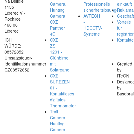
Na Bělidle
Camera,
Professionelle
einkauft
1135
Hunting
sicherheitslösungen
Reklamat
Liberec VI-
Camera
AVTECH
Geschäf
Rochlice
OXE
-
Vorteile
460 06
Panther
HDCCTV-
für
Liberec
4G
Systeme
registrier
ICH
OXE
Kontakte
WÜRDE:
ZS
08572852
1201 -
Umsatzsteuer-
Glühbirne
Identifikationsnummer:
mit
Created
CZ08572852
Solarpanel
by
OXE
ITeON
SUREZEN
Designe
01 -
by
Kontaktloses
Basebrai
digitales
Thermometer
Trail
Camera,
Hunting
Camera