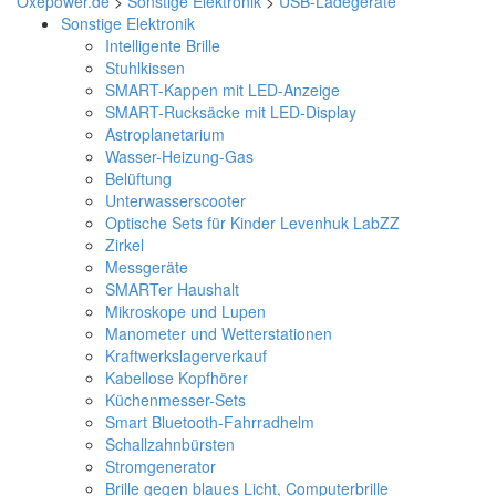
Oxepower.de
>
Sonstige Elektronik
>
USB-Ladegeräte
Sonstige Elektronik
Intelligente Brille
Stuhlkissen
SMART-Kappen mit LED-Anzeige
SMART-Rucksäcke mit LED-Display
Astroplanetarium
Wasser-Heizung-Gas
Belüftung
Unterwasserscooter
Optische Sets für Kinder Levenhuk LabZZ
Zirkel
Messgeräte
SMARTer Haushalt
Mikroskope und Lupen
Manometer und Wetterstationen
Kraftwerkslagerverkauf
Kabellose Kopfhörer
Küchenmesser-Sets
Smart Bluetooth-Fahrradhelm
Schallzahnbürsten
Stromgenerator
Brille gegen blaues Licht, Computerbrille